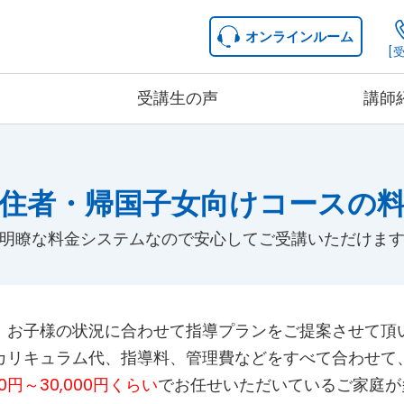
オンラインルーム
[受
受講生の声
講師
中学生コース
高校生コー
コース詳細
コース詳
住者・帰国子女向け
コースの
料金詳細
料金詳細
明瞭な料金システムなので安心してご受講いただけま
、お子様の状況に合わせて指導プランをご提案させて頂
カリキュラム代、指導料、管理費などをすべて合わせて
00円～30,000円くらい
でお任せいただいているご家庭が