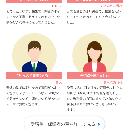
N.Iさん
N.Iさんのお母様
とても話しやすい先生で、問題のポイ
とても感じのよい先生で、授業もわか
ントなど丁寧に教えてくれるので、化
りやすかったので、すぐ入会を決めま
学が好きな教科になってきました。
した。
1対1なので質問できる！
平均点を超えました
I.Tさん
I.Tさんのお母様
普通の塾では2対1なので質問があまり
受講し始めて1ヶ月後の定期テストでは
できませんが、ドリームなら1対1なの
前回より数点UPで平均点を超えまし
で分からない所、聞きたい所があった
た。教科書の内容に沿っているので今
ら、すぐ質問できます。
後も授業面においてとても心強いで
す！！
受講生・保護者の声を詳しく見る